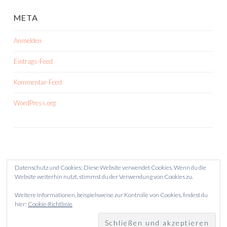
META
Anmelden
Eintrags-Feed
Kommentar-Feed
WordPress.org
Datenschutz und Cookies: Diese Website verwendet Cookies. Wenn du die
Website weiterhin nutzt, stimmst du der Verwendung von Cookies zu.
Weitere Informationen, beispielsweise zur Kontrolle von Cookies, findest du
hier:
Cookie-Richtlinie
STOLZ PRÄSENTIERT VON WORDPRESS
THEME: SKETCH VON
WORDPRESS.COM
.