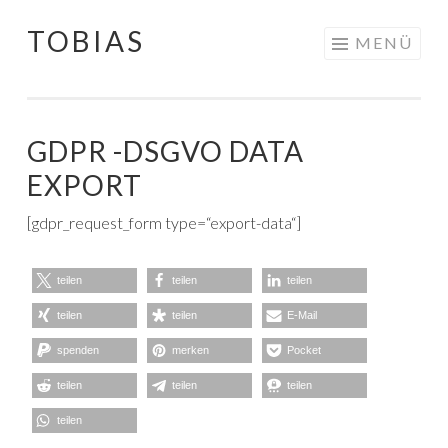
TOBIAS
Springe
MENÜ
zum
Inhalt
GDPR -DSGVO DATA
EXPORT
[gdpr_request_form type=“export-data“]
teilen
teilen
teilen
teilen
teilen
E-Mail
spenden
merken
Pocket
teilen
teilen
teilen
teilen