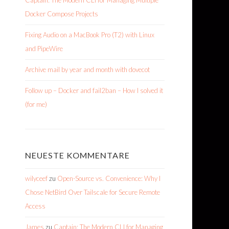
Captain: The Modern CLI for Managing Multiple
Docker Compose Projects
Fixing Audio on a MacBook Pro (T2) with Linux
and PipeWire
Archive mail by year and month with dovecot
Follow up – Docker and fail2ban – How I solved it
(for me)
NEUESTE KOMMENTARE
wilyceef
zu
Open-Source vs. Convenience: Why I
Chose NetBird Over Tailscale for Secure Remote
Access
James
zu
Captain: The Modern CLI for Managing