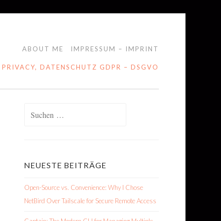
ABOUT ME
IMPRESSUM – IMPRINT
 PRIVACY, DATENSCHUTZ GDPR – DSGVO
Suchen
nach:
NEUESTE BEITRÄGE
Open-Source vs. Convenience: Why I Chose
NetBird Over Tailscale for Secure Remote Access