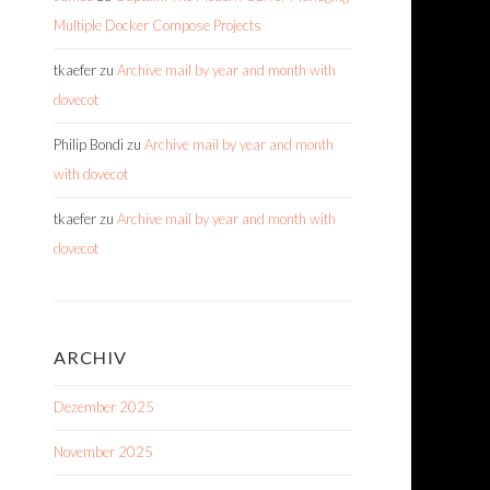
Multiple Docker Compose Projects
tkaefer
zu
Archive mail by year and month with
dovecot
Philip Bondi
zu
Archive mail by year and month
with dovecot
tkaefer
zu
Archive mail by year and month with
dovecot
ARCHIV
Dezember 2025
November 2025