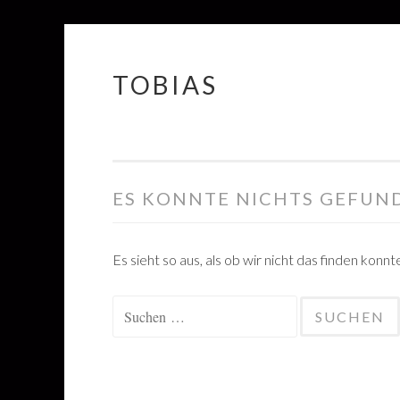
TOBIAS
Springe
zum
Inhalt
ES KONNTE NICHTS GEFUN
Es sieht so aus, als ob wir nicht das finden konn
Suchen
nach: