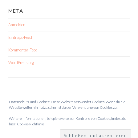
META
Anmelden
Eintrags-Feed
Kommentar-Feed
WordPress.org
Datenschutz und Cookies: Diese Website verwendet Cookies. Wenn du die
Website weiterhin nutzt, stimmst du der Verwendung von Cookies zu.
Weitere Informationen, beispielsweise zur Kontrolle von Cookies, findest du
hier:
Cookie-Richtlinie
STOLZ PRÄSENTIERT VON WORDPRESS
THEME: SKETCH VON
WORDPRESS.COM
.