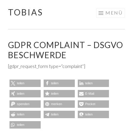
TOBIAS
Springe
MENÜ
zum
Inhalt
GDPR COMPLAINT – DSGVO
BESCHWERDE
[gdpr_request_form type=“complaint“]
teilen
teilen
teilen
teilen
teilen
E-Mail
spenden
merken
Pocket
teilen
teilen
teilen
teilen